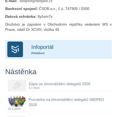
E-mail:
sbdped@sbdped.cz
Bankovní spojení:
ČSOB a.s., č.ú. 747905 / 0300
Datová schránka:
8y5sm7v
Družstvo je zapsáno v Obchodním rejstříku vedeném MS v
Praze, oddíl Dr XCVIII, vložka 45
Infoportál
Přihlášení
Nástěnka
Zápis ze shromáždění delegátů 2026
3.7.2026
Pozvánka na shromáždění delegátů SBDPED
2026
25.5.2026