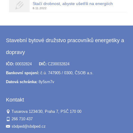
Stačí drobnost, abyste ušetřili na energiích
8.11.2022
Stavební bytové družstvo pracovníků energetiky a
dopravy
IČO:
00032824
DIČ:
CZ00032824
Bankovní spojení:
č.ú. 747905 / 0300, ČSOB a.s.
Datová schránka:
8y5sm7v
Kontakt
Tusarova 1234/30, Praha 7, PSČ 170 00
266 710 437
sbdped@sbdped.cz