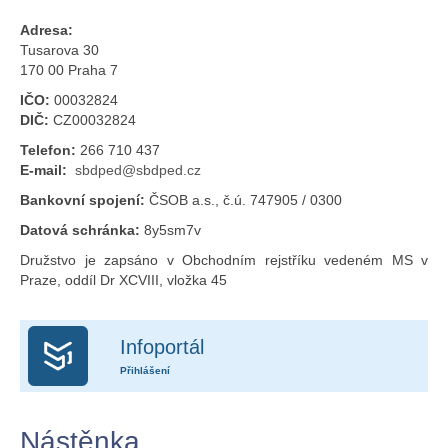
Adresa:
Tusarova 30
170 00 Praha 7
IČO:
00032824
DIČ:
CZ00032824
Telefon:
266 710 437
E-mail:
sbdped@sbdped.cz
Bankovní spojení:
ČSOB a.s., č.ú. 747905 / 0300
Datová schránka:
8y5sm7v
Družstvo je zapsáno v Obchodním rejstříku vedeném MS v
Praze, oddíl Dr XCVIII, vložka 45
Infoportál
Přihlášení
Nástěnka