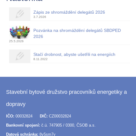
Zápis ze shromáždění delegátů 2026
3.7.2026
Pozvánka na shromáždění delegátů SBDPED
2026
25.5.2026
Stačí drobnost, abyste ušetřili na energiích
8.11.2022
Stavební bytové družstvo pracovníků energetiky a
dopravy
IČO:
00032824
DIČ:
CZ00032824
Bankovní spojení:
č.ú. 747905 / 0300, ČSOB a.s.
Datová schránka:
8y5sm7v