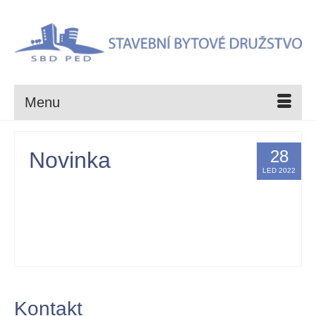
Menu
28
Novinka
LED 2022
by
Administrator
|
posted in:
SVJ K Vodojemu 2814
,
SVJ Na Okruhu
384-389
,
SVJ Na Okruhu 392-394
,
SVJ Štorkánova 2807
,
SVJ Štorkánova
2810
,
SVJ Štorkánova 2812
,
SVJ Výletní 361/12
,
SVJ Zahrádecká 371-372
|
0
Kontakt