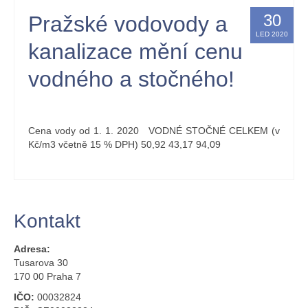
30
Pražské vodovody a
LED 2020
kanalizace mění cenu
vodného a stočného!
by
Kristýna Holbová
|
posted in:
nástěnka
|
0
Cena vody od 1. 1. 2020 VODNÉ STOČNÉ CELKEM (v
Kč/m3 včetně 15 % DPH) 50,92 43,17 94,09
Kontakt
Adresa:
Tusarova 30
170 00 Praha 7
IČO:
00032824