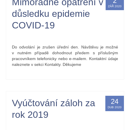
2
Mimořádné opatření v
ZÁŘ 2020
důsledku epidemie
COVID-19
by
Kristýna Holbová
|
posted in:
nástěnka
|
0
Do odvolání je zrušen úřední den. Návštěvu je možné
v nutném případě dohodnout předem s příslušným
pracovníkem telefonicky nebo e-mailem. Kontaktní údaje
naleznete v sekci Kontakty. Děkujeme
24
Vyúčtování záloh za
DUB 2020
rok 2019
by
Kristýna Holbová
|
posted in:
nástěnka
|
0