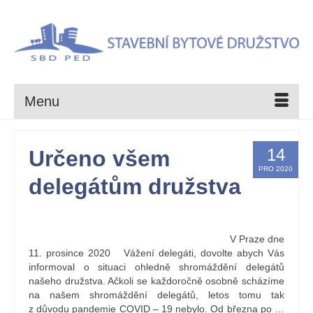
Menu
14
Určeno všem
PRO 2020
delegátům družstva
by
Kristýna Holbová
|
posted in:
nástěnka
|
0
V Praze dne
11. prosince 2020 Vážení delegáti, dovolte abych Vás
informoval o situaci ohledně shromáždění delegátů
našeho družstva. Ačkoli se každoročně osobně scházíme
na našem shromáždění delegátů, letos tomu tak
z důvodu pandemie COVID – 19 nebylo. Od března po …