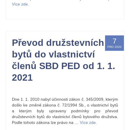
Více zde.
7
Převod družstevních
PRO 2020
bytů do vlastnictví
členů SBD PED od 1. 1.
2021
by
Kristýna Holbová
|
posted in:
nástěnka
|
0
Dne 1. 1. 2010 nabyl účinnosti zákon č. 345/2009, kterým
došlo ke změně zákona č. 72/1994 Sb., o vlastnictví bytů
a kterým byly upraveny podmínky pro převod
družstevních bytů do vlastnictví členů bytového družstva.
Podle tohoto zákona lze právo na …
Více zde.