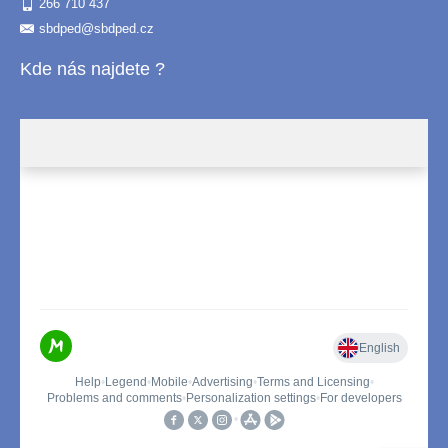
266 710 437
sbdped@sbdped.cz
Kde nás najdete ?