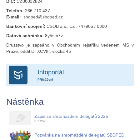
DIČ:
CZ00032824
Telefon:
266 710 437
E-mail:
sbdped@sbdped.cz
Bankovní spojení:
ČSOB a.s., č.ú. 747905 / 0300
Datová schránka:
8y5sm7v
Družstvo je zapsáno v Obchodním rejstříku vedeném MS v
Praze, oddíl Dr XCVIII, vložka 45
Infoportál
Přihlášení
Nástěnka
Zápis ze shromáždění delegátů 2026
3.7.2026
Pozvánka na shromáždění delegátů SBDPED