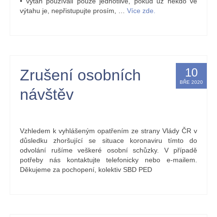
• výtah používali pouze jednotlivě, pokud už někdo ve
výtahu je, nepřistupujte prosím, …
Více zde.
10
Zrušení osobních
BŘE 2020
návštěv
by
Kristýna Holbová
|
posted in:
nástěnka
|
0
Vzhledem k vyhlášeným opatřením ze strany Vlády ČR v
důsledku zhoršující se situace koronaviru tímto do
odvolání rušíme veškeré osobní schůzky. V případě
potřeby nás kontaktujte telefonicky nebo e-mailem.
Děkujeme za pochopení, kolektiv SBD PED