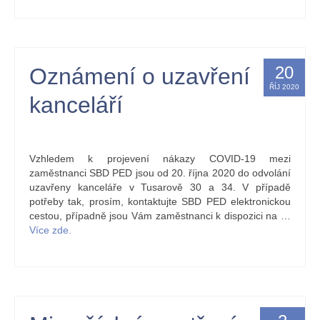
20
Oznámení o uzavření
ŘÍJ 2020
kanceláří
by
Kristýna Holbová
|
posted in:
nástěnka
|
0
Vzhledem k projevení nákazy COVID-19 mezi
zaměstnanci SBD PED jsou od 20. října 2020 do odvolání
uzavřeny kanceláře v Tusarově 30 a 34. V případě
potřeby tak, prosím, kontaktujte SBD PED elektronickou
cestou, případně jsou Vám zaměstnanci k dispozici na …
Více zde.