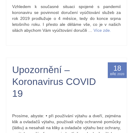
Vzhledem k současné situaci spojené s pandemií
koronaviru se povinnost doručení vyúčtování služeb za
rok 2019 prodlužuje o 4 měsíce, tedy do konce srpna
letošního roku. I přesto ale děláme vše, co je v našich
silách abychom Vám vyúčtování doručili …
Více zde.
18
Upozornění –
BŘE 2020
Koronavirus COVID
19
by
Kristýna Holbová
|
posted in:
nástěnka
|
0
Prosíme, abyste: • při používání výtahu a dveří, zejména
klik a ovladačů výtahu, používali vždy ochranné pomůcky
(látku) a nesahali na kliky a ovladače výtahu bez ochrany,