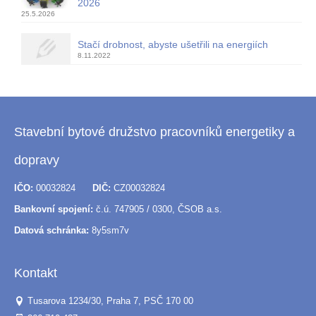
2026
25.5.2026
Stačí drobnost, abyste ušetřili na energiích
8.11.2022
Stavební bytové družstvo pracovníků energetiky a
dopravy
IČO:
00032824
DIČ:
CZ00032824
Bankovní spojení:
č.ú. 747905 / 0300, ČSOB a.s.
Datová schránka:
8y5sm7v
Kontakt
Tusarova 1234/30, Praha 7, PSČ 170 00